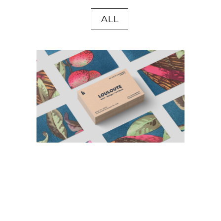
ALL
Louloute bar/restaurant
Identité graphique du bar /
restaurant / jazz club “Louloute”
situé à Paris 11